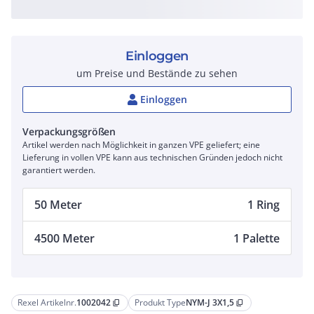
Einloggen
um Preise und Bestände zu sehen
Einloggen
Verpackungsgrößen
Artikel werden nach Möglichkeit in ganzen VPE geliefert; eine
Lieferung in vollen VPE kann aus technischen Gründen jedoch nicht
garantiert werden.
50 Meter
1 Ring
4500 Meter
1 Palette
Rexel Artikelnr.
1002042
Produkt Type
NYM-J 3X1,5
content_copy
content_copy