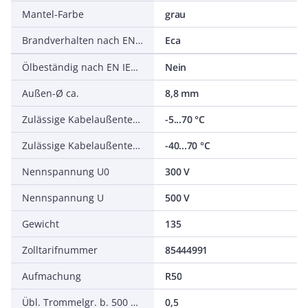
Mantel-Farbe
grau
Brandverhalten nach EN 13501-6: Klasse
Eca
Ölbeständig nach EN IEC 60811-404
Nein
Außen-Ø ca.
8,8 mm
Zulässige Kabelaußentemperatur bei Montage/Handling
-5...70 °C
Zulässige Kabelaußentemperatur nach Montage ohne Erschütterung
-40...70 °C
Nennspannung U0
300 V
Nennspannung U
500 V
Gewicht
135
Zolltarifnummer
85444991
Aufmachung
R50
Übl. Trommelgr. b. 500 m Ø m
0,5