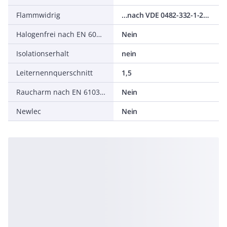
Flammwidrig
...nach VDE 0482-332-1-2/IEC 60332-1-2
Halogenfrei nach EN 60754-1/2
Nein
Isolationserhalt
nein
Leiternennquerschnitt
1,5
Raucharm nach EN 61034-2
Nein
Newlec
Nein