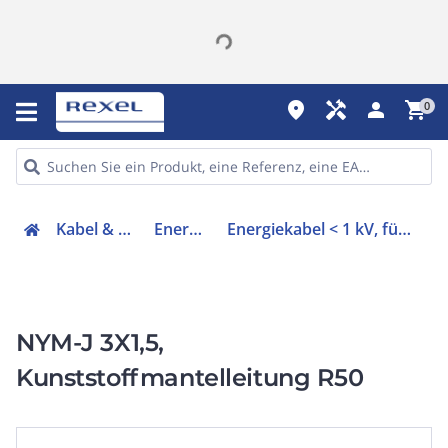
place
handyman
person
shopping_cart
0
Kabel & Leitungen
Energiekabel
Energiekabel < 1 kV, für feste Verlegung
NYM-J 3X1,5,
Kunststoffmantelleitung R50