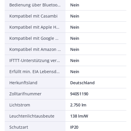
Bedienung über Bluetooth
Nein
Kompatibel mit Casambi
Nein
Kompatibel mit Apple HomeKit
Nein
Kompatibel mit Google Assistant
Nein
Kompatibel mit Amazon Alexa
Nein
IFTTT-Unterstützung verfügbar
Nein
Erfüllt min. EIA Lebensdauerkriterium L90 (bei 50.000 h bei tq = 25 °C)
Nein
Herkunftsland
Deutschland
Zolltarifnummer
94051190
Lichtstrom
2.750 lm
Leuchtenlichtausbeute
138 lm/W
Schutzart
IP20