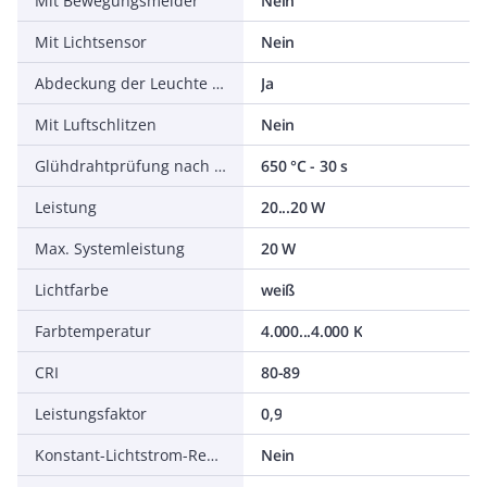
Mit Bewegungsmelder
Nein
Mit Lichtsensor
Nein
Abdeckung der Leuchte mit Wärmedämmmaterial möglich
Ja
Mit Luftschlitzen
Nein
Glühdrahtprüfung nach IEC 60695-2-11
650 °C - 30 s
Leistung
20...20 W
Max. Systemleistung
20 W
Lichtfarbe
weiß
Farbtemperatur
4.000...4.000 K
CRI
80-89
Leistungsfaktor
0,9
Konstant-Lichtstrom-Regelung
Nein