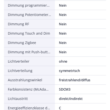
Dimmung programmierbar
Nein
Dimmung Potentiometer (geräteintegriert)
Nein
Dimmung RF
Nein
Dimmung Touch and Dim
Nein
Dimmung Zigbee
Nein
Dimmung mit Push-button
Nein
Lichtverteiler
ohne
Lichtverteilung
symmetrisch
Ausstrahlungswinkel
freistrahlend/diffus
Farbkonsistenz (McAdam-Ellipse)
SDCM3
Lichtaustritt
direkt/indirekt
Energieeffizienzklasse der Lichtquelle nach EU-Richtlinie 2019/2015
C