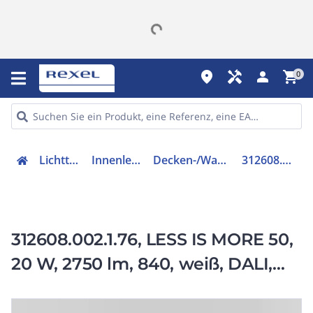
place
handyman
person
shopping_cart
0
Lichttechnik
Innenleuchten
Decken-/Wandleuchte
312608.002.1.76
312608.002.1.76, LESS IS MORE 50,
20 W, 2750 lm, 840, weiß, DALI,
Wandleuchten, L 1127 B 67 H 75,
Kunststoff (PMMA) opal