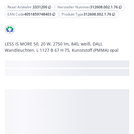
Rexel Artikelnr.
3331200
Hersteller Nummer
312608.002.1.76
content_copy
content_copy
EAN Code
4051859748403
Produkt Type
312608.002.1.76
content_copy
content_copy
LESS IS MORE 50, 20 W, 2750 lm, 840, weiß, DALI,
Wandleuchten, L 1127 B 67 H 75, Kunststoff (PMMA) opal