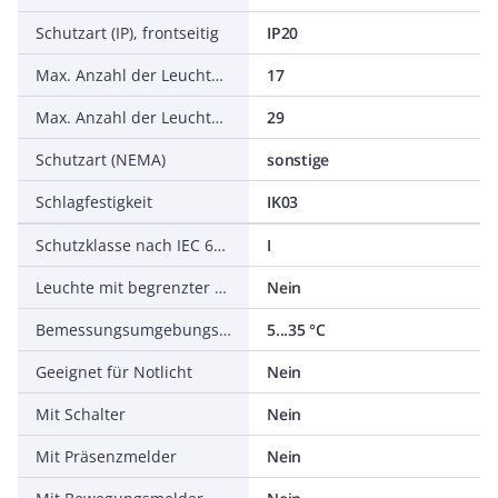
Schutzart (IP), frontseitig
IP20
Max. Anzahl der Leuchten pro Leitungsschutzschalter B16
17
Max. Anzahl der Leuchten pro Leitungsschutzschalter C16
29
Schutzart (NEMA)
sonstige
Schlagfestigkeit
IK03
Schutzklasse nach IEC 61140
I
Leuchte mit begrenzter Oberflächentemperatur D-Zeichen nach EN 60598-2-24
Nein
Bemessungsumgebungstemperatur nach IEC 62722-2-1
5...35 °C
Geeignet für Notlicht
Nein
Mit Schalter
Nein
Mit Präsenzmelder
Nein