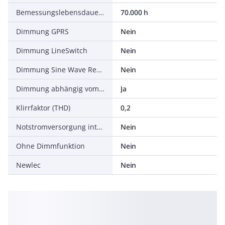
Bemessungslebensdauer L80/B10 bei 25 °C
70.000 h
Dimmung GPRS
Nein
Dimmung LineSwitch
Nein
Dimmung Sine Wave Reduction
Nein
Dimmung abhängig vom Betriebsgerät
Ja
Klirrfaktor (THD)
0,2
Notstromversorgung integriert
Nein
Ohne Dimmfunktion
Nein
Newlec
Nein