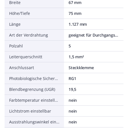
Breite
67 mm
Höhe/Tiefe
75 mm
Länge
1.127 mm
Art der Verdrahtung
geeignet für Durchgangsverdrahtung
Polzahl
5
Leiterquerschnitt
1,5 mm²
Anschlussart
Steckklemme
Photobiologische Sicherheit nach EN 62471
RG1
Blendbegrenzung (UGR)
19,5
Farbtemperatur einstellbar
nein
Lichtstrom einstellbar
nein
Ausstrahlungswinkel einstellbar
nein