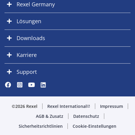
Rexel Germany
Lösungen
Downloads
Karriere
Support
©2026 Rexel
Rexel International
Impressum
open_in_new
AGB & Zusatz
Datenschutz
Sicherheitsrichtlinien
Cookie-Einstellungen