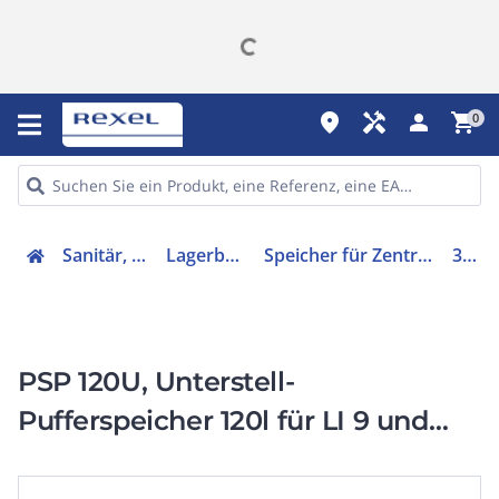
place
handyman
person
shopping_cart
0
Sanitär, Heizung, Klima
Lagerbehälter/-Tanks
Speicher für Zentralheizung/Wärmepumpe
378610
PSP 120U, Unterstell-
Pufferspeicher 120l für LI 9 und
12TU, LI 15TE