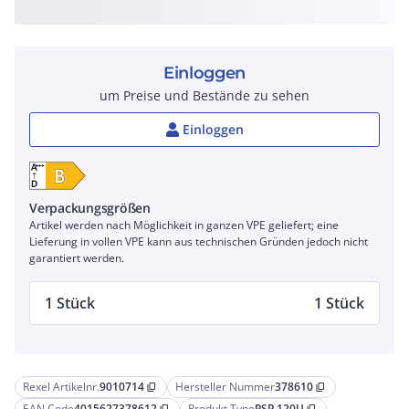
Einloggen
um Preise und Bestände zu sehen
Einloggen
Verpackungsgrößen
Artikel werden nach Möglichkeit in ganzen VPE geliefert; eine
Lieferung in vollen VPE kann aus technischen Gründen jedoch nicht
garantiert werden.
1 Stück
1 Stück
Rexel Artikelnr.
9010714
Hersteller Nummer
378610
content_copy
content_copy
EAN Code
4015627378612
Produkt Type
PSP 120U