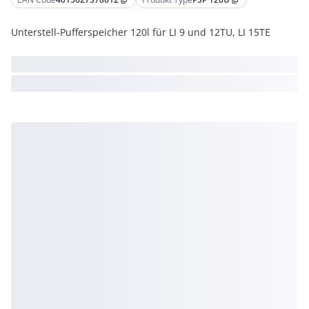
content_copy
content_copy
Unterstell-Pufferspeicher 120l für LI 9 und 12TU, LI 15TE