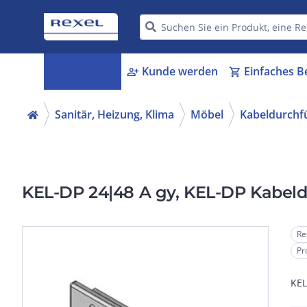
Kategorien
Kunde werden
Einfaches B
menu_book
person_add
shopping_cart
Sanitär, Heizung, Klima
Möbel
Kabeldurchf
KEL-DP 24|48 A gy, KEL-DP Kabel
Re
Pr
KEL