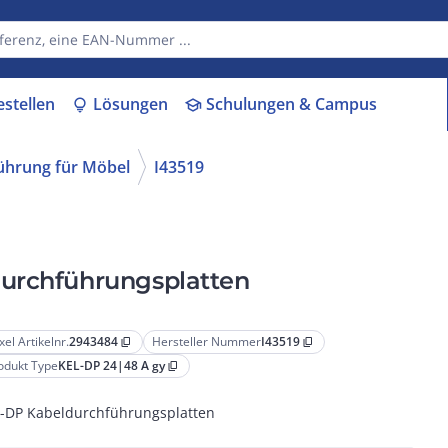
estellen
Lösungen
Schulungen & Campus
lightbulb
school
ührung für Möbel
I43519
durchführungsplatten
xel Artikelnr.
2943484
Hersteller Nummer
I43519
content_copy
content_copy
odukt Type
KEL-DP 24|48 A gy
content_copy
-DP Kabeldurchführungsplatten