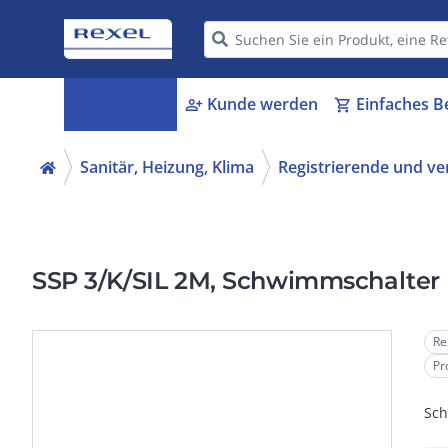
Kategorien
Kunde werden
Einfaches B
menu_book
person_add
shopping_cart
Sanitär, Heizung, Klima
Registrierende und ve
SSP 3/K/SIL 2M, Schwimmschalter 
Re
Pr
Sch