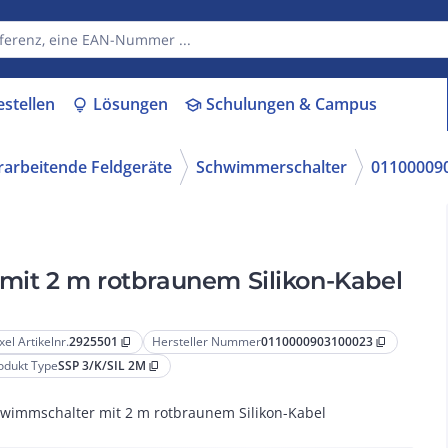
estellen
Lösungen
Schulungen & Campus
lightbulb
school
rarbeitende Feldgeräte
Schwimmerschalter
01100009
mit 2 m rotbraunem Silikon-Kabel
xel Artikelnr.
2925501
Hersteller Nummer
0110000903100023
content_copy
content_copy
odukt Type
SSP 3/K/SIL 2M
content_copy
wimmschalter mit 2 m rotbraunem Silikon-Kabel