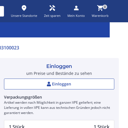
place
handyman
person
shopping_cart
0
Unsere Standorte
Zeit sparen
Mein Konto
Warenkorb
Kernsortiment
Kampagnen
Aktionen
workspace_premium
auto_awesome
percent_discount
03100023
Einloggen
um Preise und Bestände zu sehen
Einloggen
Verpackungsgrößen
Artikel werden nach Möglichkeit in ganzen VPE geliefert; eine
Lieferung in vollen VPE kann aus technischen Gründen jedoch nicht
garantiert werden.
1 Stück
1 Stück