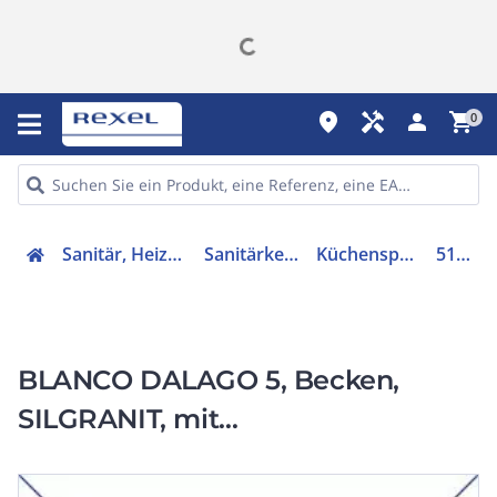
place
handyman
person
shopping_cart
0
Sanitär, Heizung, Klima
Sanitärkeramiken
Küchenspülbecken
518521
BLANCO DALAGO 5, Becken,
SILGRANIT, mit
Ablauffernbedienung, anthrazit