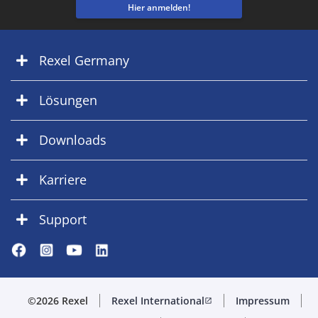
Hier anmelden!
Rexel Germany
Lösungen
Downloads
Karriere
Support
©2026 Rexel
Rexel International
Impressum
open_in_new