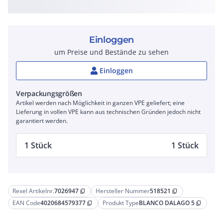
Einloggen
um Preise und Bestände zu sehen
Einloggen
Verpackungsgrößen
Artikel werden nach Möglichkeit in ganzen VPE geliefert; eine
Lieferung in vollen VPE kann aus technischen Gründen jedoch nicht
garantiert werden.
1 Stück
1 Stück
Rexel Artikelnr.
7026947
Hersteller Nummer
518521
content_copy
content_copy
EAN Code
4020684579377
Produkt Type
BLANCO DALAGO 5
content_copy
content_copy