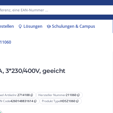
estellen
Lösungen
Schulungen & Campus
lightbulb
school
11060
, 3*230/400V, geeicht
xel Artikelnr.
2714188
Hersteller Nummer
211060
content_copy
content_copy
N Code
4260148831614
Produkt Type
HDSZ1060
content_copy
content_copy