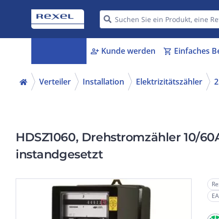
Kategorien
Kunde werden
Einfaches B
menu_book
person_add
shopping_cart
Verteiler
Installation
Elektrizitätszähler
2
HDSZ1060, Drehstromzähler 10/60A
instandgesetzt
Re
EA