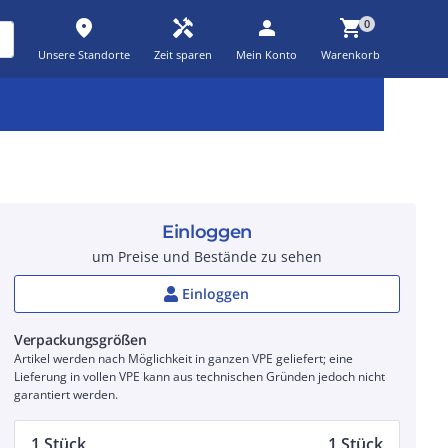
place
handyman
person
shopping_cart
0
Unsere Standorte
Zeit sparen
Mein Konto
Warenkorb
Kernsortiment
Kampagnen
Aktionen
workspace_premium
auto_awesome
percent_discount
Einloggen
um Preise und Bestände zu sehen
Einloggen
Verpackungsgrößen
Artikel werden nach Möglichkeit in ganzen VPE geliefert; eine
Lieferung in vollen VPE kann aus technischen Gründen jedoch nicht
garantiert werden.
1 Stück
1 Stück