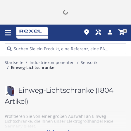
place
handyman
person
shopping_cart
0
Startseite
Industriekomponenten
Sensorik
Einweg-Lichtschranke
Einweg-Lichtschranke
(1804
Artikel)
Profitieren Sie von einer großen Auswahl an Einweg-
Lichtschranke, die Ihnen unser Elektrogroßhandel Rexel
Germany bietet.