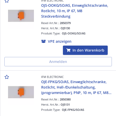
IFM ELECTRONIC
OJS-OOKG/SO/AS, Einweglichtschranke,
Rotlicht, 10 m, IP 67, M8
Steckverbindung
Rexel Art.Nr.:
2850379
Herst. Art.Nr.:
OJ5130
Produkt Type:
OJS-OOKG/SO/AS
VPE anzeigen
In den Warenkorb
Anmelden
IFM ELECTRONIC
OJE-FPKG/SO/AS, Einweglichtschranke,
Rotlicht, Hell-/Dunkelschaltung,
(programmierbar), PNP, 10 m, IP 67, M8
Steckverbindung
Rexel Art.Nr.:
2850380
Herst. Art.Nr.:
OJ5131
Produkt Type:
OJE-FPKG/SO/AS