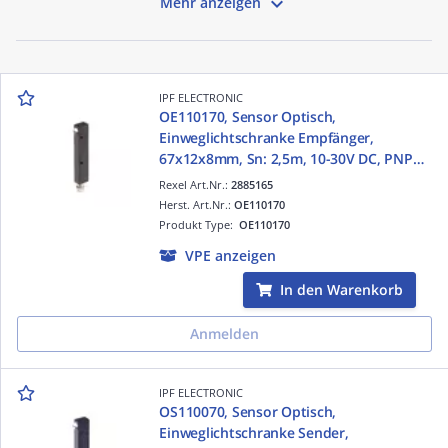

Mehr anzeigen
IPF ELECTRONIC
OE110170, Sensor Optisch,
Einweglichtschranke Empfänger,
67x12x8mm, Sn: 2,5m, 10-30V DC, PNP
NO, M8-Steckverbinder, IP65, Aluminium
Rexel Art.Nr.:
2885165
anodisiert/eloxiert+Kunststo
Herst. Art.Nr.:
OE110170
Produkt Type:
OE110170
VPE anzeigen
In den Warenkorb
Anmelden
IPF ELECTRONIC
OS110070, Sensor Optisch,
Einweglichtschranke Sender,