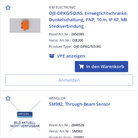
IFM ELECTRONIC
OJE-DPKG/SO/AS, Einweglichtschranke,
Dunkelschaltung, PNP, 10 m, IP 67, M8
Steckverbindung
Rexel Art.Nr.:
2850385
Herst. Art.Nr.:
OJE200
Produkt Type:
OJE-DPKG/SO/AS
VPE anzeigen
In den Warenkorb
Anmelden
WENGLOR
SM982, Through-Beam Sensor
Rexel Art.Nr.:
2849526
Herst. Art.Nr.:
SM982
Produkt Type:
SM982