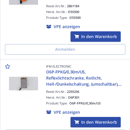
Rexel Art.Nr.:
2861184
Herst. Art.Nr.:
O5S500
Produkt Type:
O5S500
VPE anzeigen
In den Warenkorb
Anmelden
IFM ELECTRONIC
O6P-FPKG/0,30m/US,
Reflexlichtschranke, Rotlicht,
Hell-/Dunkelschaltung, (umschaltbar),
PNP, 5 m, IP 65, IP 67, IP 68, IP 69K, 0,3 m
Rexel Art.Nr.:
2255256
PVC-Kabel, M12 Steckverbindung
Herst. Art.Nr.:
O6P301
Produkt Type:
O6P-FPKG/0,30m/US
VPE anzeigen
In den Warenkorb