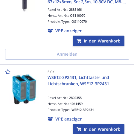
67x12x8mm, Sn: 2,5m, 10-30V DC, M8-
Steckverbinder 3polig, IP65, Aluminium
Rexel Art.Nr.:
2885166
anodisiert/eloxiert+Kunststoff P
Herst. Art.Nr.:
OS110070
Produkt Type:
OS110070
VPE anzeigen
In den Warenkorb
Anmelden
SICK
WSE12-3P2431, Lichttaster und
Lichtschranken, WSE12-3P2431
Rexel Art.Nr.:
2802355
Herst. Art.Nr.:
1041459
Produkt Type:
WSE12-3P2431
VPE anzeigen
In den Warenkorb