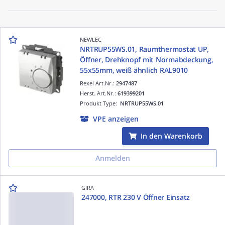
NEWLEC
NRTRUP55WS.01, Raumthermostat UP,
Öffner, Drehknopf mit Normabdeckung,
55x55mm, weiß ähnlich RAL9010
Rexel Art.Nr.:
2947487
Herst. Art.Nr.:
619399201
Produkt Type:
NRTRUP55WS.01
VPE anzeigen
In den Warenkorb
Anmelden
GIRA
247000, RTR 230 V Öffner Einsatz