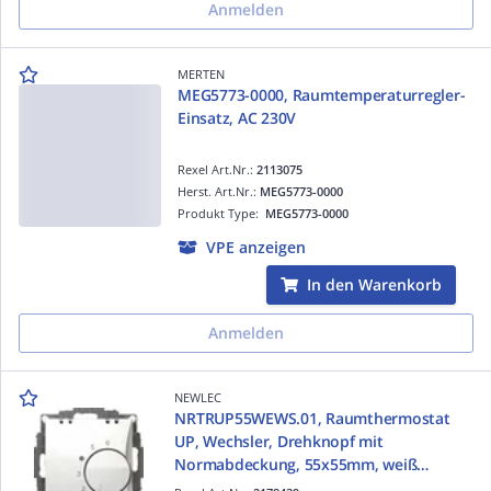
Anmelden
MERTEN
MEG5773-0000, Raumtemperaturregler-
Einsatz, AC 230V
Rexel Art.Nr.:
2113075
Herst. Art.Nr.:
MEG5773-0000
Produkt Type:
MEG5773-0000
VPE anzeigen
In den Warenkorb
Anmelden
NEWLEC
NRTRUP55WEWS.01, Raumthermostat
UP, Wechsler, Drehknopf mit
Normabdeckung, 55x55mm, weiß
ähnlich RAL9010