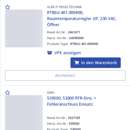
ALRE-IT REGELTECHNIK
RTBSU-401.000#00,
Raumtemperaturregler UP, 230 VAC,
Öffner
Rexel Art.Nr.:
2461671
Herst. Art.Nr.:
UA090000
Produkt Type:
RTBSU-401.000#00
VPE anzeigen
In den Warenkorb
Anmelden
GIRA
539500, S3000 RTR-Eins. +
Fühleranschluss Einsatz
Rexel Art.Nr.:
2527185
Herst. Art.Nr.:
539500
Produkt Type:
539500