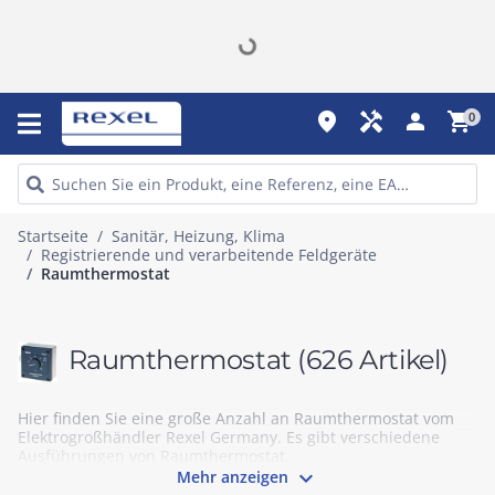
place
handyman
person
shopping_cart
0
Startseite
Sanitär, Heizung, Klima
Registrierende und verarbeitende Feldgeräte
Raumthermostat
Raumthermostat
(626 Artikel)
Hier finden Sie eine große Anzahl an Raumthermostat vom
Elektrogroßhändler Rexel Germany. Es gibt verschiedene
Ausführungen von Raumthermostat.

Mehr anzeigen