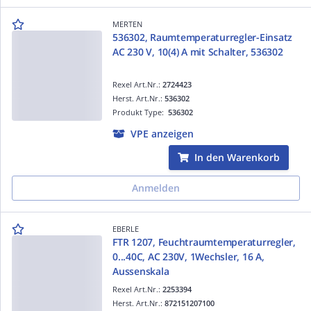
MERTEN
536302, Raumtemperaturregler-Einsatz
AC 230 V, 10(4) A mit Schalter, 536302
Rexel Art.Nr.:
2724423
Herst. Art.Nr.:
536302
Produkt Type:
536302
VPE anzeigen
In den Warenkorb
Anmelden
EBERLE
FTR 1207, Feuchtraumtemperaturregler,
0...40C, AC 230V, 1Wechsler, 16 A,
Aussenskala
Rexel Art.Nr.:
2253394
Herst. Art.Nr.:
872151207100