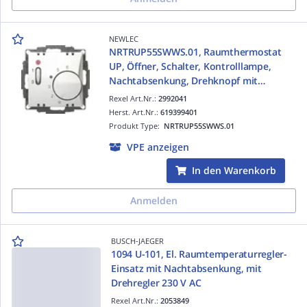
NEWLEC
NRTRUP55SWWS.01, Raumthermostat
UP, Öffner, Schalter, Kontrolllampe,
Nachtabsenkung, Drehknopf mit
Normabdeckung, 55x55mm, reinweiß
Rexel Art.Nr.:
2992041
ähnlich RAL9010
Herst. Art.Nr.:
619399401
Produkt Type:
NRTRUP55SWWS.01
VPE anzeigen
In den Warenkorb
Anmelden
BUSCH-JAEGER
1094 U-101, El. Raumtemperaturregler-
Einsatz mit Nachtabsenkung, mit
Drehregler 230 V AC
Rexel Art.Nr.:
2053849