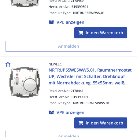
Rexel Art.Nr.:
2178439
Herst. Art.Nr.:
619399301
Produkt Type:
NRTRUP55WEWS.01
VPE anzeigen
In den Warenkorb
Anmelden
NEWLEC
NRTRUP55WESWWS.01, Raumthermostat
UP, Wechsler mit Schalter, Drehknopf
mit Normabdeckung, 55x55mm, weiß
ähnlich RAL9010
Rexel Art.Nr.:
2178441
Herst. Art.Nr.:
619399501
Produkt Type:
NRTRUP55WESWWS.01
VPE anzeigen
In den Warenkorb
Anmelden