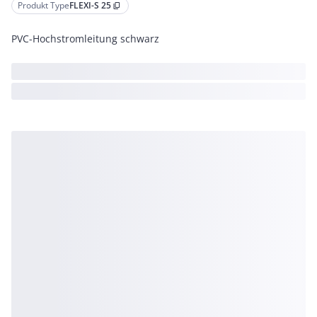
Produkt Type
FLEXI-S 25
content_copy
PVC-Hochstromleitung schwarz