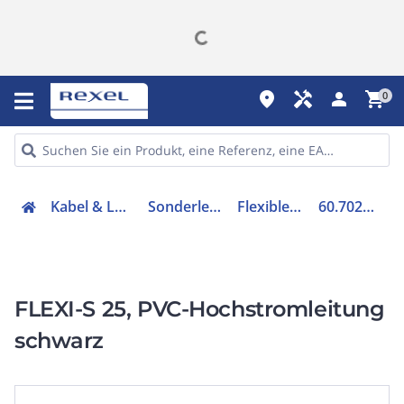
place
handyman
person
shopping_cart
0
Kabel & Leitungen
Sonderleitungen
Flexibler Leiter
60.7020-10021
FLEXI-S 25, PVC-Hochstromleitung
schwarz