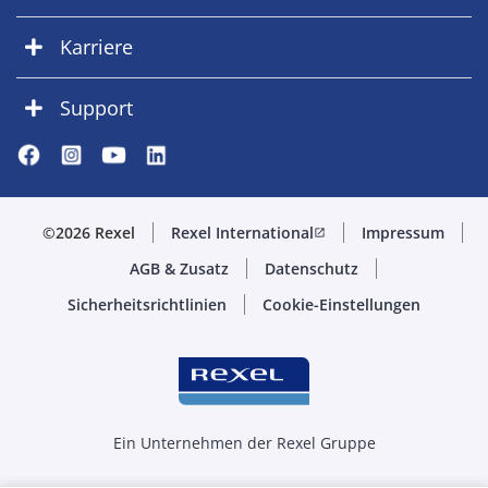
Karriere
Support
©2026 Rexel
Rexel International
Impressum
open_in_new
AGB & Zusatz
Datenschutz
Sicherheitsrichtlinien
Cookie-Einstellungen
Ein Unternehmen der Rexel Gruppe