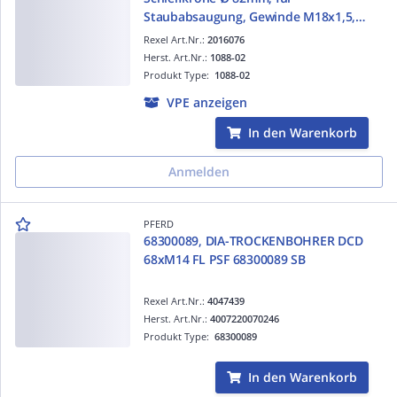
Staubabsaugung, Gewinde M18x1,5,
Arbeitstiefe max. 70mm
Rexel Art.Nr.:
2016076
Herst. Art.Nr.:
1088-02
Produkt Type:
1088-02
VPE anzeigen
In den Warenkorb
Anmelden
PFERD
68300089, DIA-TROCKENBOHRER DCD
68xM14 FL PSF 68300089 SB
Rexel Art.Nr.:
4047439
Herst. Art.Nr.:
4007220070246
Produkt Type:
68300089
In den Warenkorb