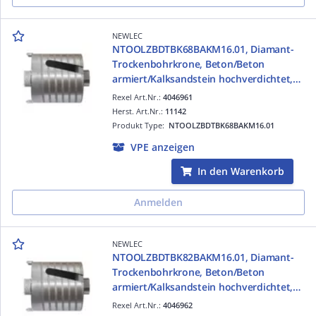
NEWLEC
NTOOLZBDTBK68BAKM16.01, Diamant-
Trockenbohrkrone, Beton/Beton
armiert/Kalksandstein hochverdichtet,
68mm, M16, titanium
Rexel Art.Nr.:
4046961
Herst. Art.Nr.:
11142
Produkt Type:
NTOOLZBDTBK68BAKM16.01
VPE anzeigen
In den Warenkorb
Anmelden
NEWLEC
NTOOLZBDTBK82BAKM16.01, Diamant-
Trockenbohrkrone, Beton/Beton
armiert/Kalksandstein hochverdichtet,
82mm, M16, titanium
Rexel Art.Nr.:
4046962