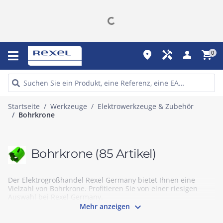
place
handyman
person
shopping_cart
0
Startseite
Werkzeuge
Elektrowerkzeuge & Zubehör
Bohrkrone
Bohrkrone
(85 Artikel)
Der Elektrogroßhandel Rexel Germany bietet Ihnen eine
Vielzahl von Bohrkrone. Profitieren Sie von einer riesigen
Auswahl bei Rexel Germany.

Mehr anzeigen