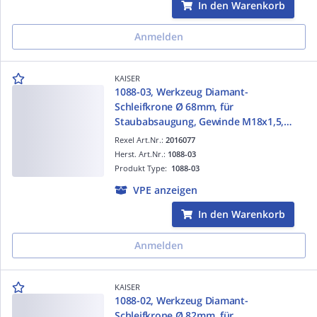
In den Warenkorb
Anmelden
KAISER
1088-03, Werkzeug Diamant-
Schleifkrone Ø 68mm, für
Staubabsaugung, Gewinde M18x1,5,
Arbeitstiefe max. 70mm
Rexel Art.Nr.:
2016077
Herst. Art.Nr.:
1088-03
Produkt Type:
1088-03
VPE anzeigen
In den Warenkorb
Anmelden
KAISER
1088-02, Werkzeug Diamant-
Schleifkrone Ø 82mm, für