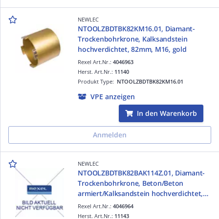
NEWLEC
NTOOLZBDTBK82KM16.01, Diamant-
Trockenbohrkrone, Kalksandstein
hochverdichtet, 82mm, M16, gold
Rexel Art.Nr.:
4046963
Herst. Art.Nr.:
11140
Produkt Type:
NTOOLZBDTBK82KM16.01
VPE anzeigen
In den Warenkorb
Anmelden
NEWLEC
NTOOLZBDTBK82BAK114Z.01, Diamant-
Trockenbohrkrone, Beton/Beton
armiert/Kalksandstein hochverdichtet,
82mm, 1 1/4, titanium
Rexel Art.Nr.:
4046964
Herst. Art.Nr.:
11143