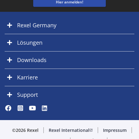
Hier anmelden!
Rexel Germany
Lösungen
Downloads
Karriere
Support
©2026 Rexel
Rexel International
Impressum
open_in_new