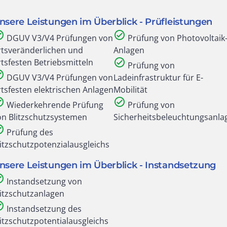
nsere Leistungen im Überblick - Prüfleistungen
ircle
check_circle
DGUV V3/V4 Prüfungen von
Prüfung von Photovoltaik
rtsveränderlichen und
Anlagen
check_circle
rtsfesten Betriebsmitteln
Prüfung von
ircle
DGUV V3/V4 Prüfungen von
Ladeinfrastruktur für E-
rtsfesten elektrischen Anlagen
Mobilität
ircle
check_circle
Wiederkehrende Prüfung
Prüfung von
on Blitzschutzsystemen
Sicherheitsbeleuchtungsanla
ircle
Prüfung des
litzschutzpotenzialausgleichs
nsere Leistungen im Überblick - Instandsetzung
ircle
Instandsetzung von
litzschutzanlagen
ircle
Instandsetzung des
litzschutzpotentialausgleichs